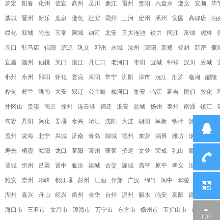
罗定
阳春
化州
信宜
高州
吴川
廉江
雷州
贵阳
六盘水
遵义
安顺
毕
藁城
晋州
新乐
鹿泉
遵化
迁安
霸州
三河
定州
涿州
安国
高碑店
泊
绥化
双城
尚志
五常
阿城
讷河
北安
五大连池
铁力
同江
富锦
虎林
周口
驻马店
信阳
济源
巩义
邓州
永城
汝州
荥阳
新郑
登封
新密
偃
宜昌
随州
仙桃
天门
潜江
丹江口
老河口
枣阳
宜城
钟祥
汉川
应城
郴州
永州
邵阳
怀化
娄底
耒阳
常宁
浏阳
津市
沅江
汨罗
临湘
醴陵
桦甸
舒兰
洮南
大安
双辽
公主岭
梅河口
集安
临江
延吉
图们
敦化
井冈山
贵溪
南京
徐州
连云港
宿迁
淮安
盐城
扬州
泰州
南通
镇江
句容
丹阳
兴化
姜堰
泰兴
靖江
沈阳
大连
朝阳
阜新
铁岭
抚顺
本溪
盖州
凌海
北宁
兴城
济南
青岛
聊城
德州
东营
淄博
潍坊
烟台
威海
寿光
栖霞
海阳
龙口
莱阳
莱州
蓬莱
招远
文登
荣成
乳山
滕州
曲阜
晋城
忻州
吕梁
晋中
临汾
运城
古交
潞城
高平
原平
孝义
汾阳
介休
雅安
崇州
邛崃
都江堰
彭州
江油
什邡
广汉
绵竹
阆中
华蓥
峨眉山
湖州
嘉兴
舟山
绍兴
衢州
金华
台州
温州
丽水
临安
富阳
建德
慈溪
海口市
三亚市
文昌市
琼海市
万宁市
东方市
儋州市
五指山市
南宁
桂林