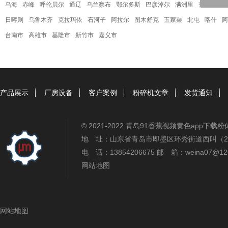
乌海
赤峰
呼伦贝尔
通辽
乌兰察布
鄂尔多斯
巴彦淖尔
满洲里
扎兰屯
牙
日喀则
乌鲁木齐
克拉玛依
石河子
阿拉尔
图木舒克
五家渠
北屯
喀什
阿
台南市
高雄市
基隆市
新竹市
嘉义市
产品展示
厂房设备
客户案例
粉碎机文章
发货通知
© 2021-2022 青岛91香蕉视频黄色app
地 址：山东省青岛市即墨区环秀街道西叫（2
电 话：13854206675 邮 箱：weina07@12
网站地图
网站地图