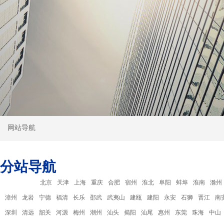
网站导航
分站导航
分站导航：
北京
天津
上海
重庆
合肥
宿州
淮北
阜阳
蚌埠
淮南
滁州
漳州
龙岩
宁德
福清
长乐
邵武
武夷山
建瓯
建阳
永安
石狮
晋江
南
深圳
清远
韶关
河源
梅州
潮州
汕头
揭阳
汕尾
惠州
东莞
珠海
中山